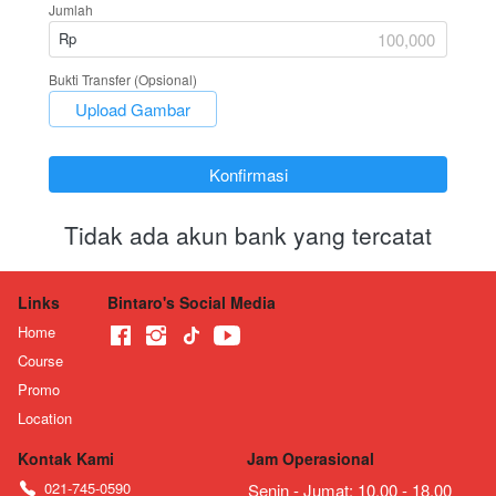
Jumlah
Rp
Bukti Transfer (Opsional)
`
Upload Gambar
`
Konfirmasi
Tidak ada akun bank yang tercatat
Links
Bintaro's Social Media
Home
Course
Promo
Location
Kontak Kami
Jam Operasional
021-745-0590
Senin - Jumat: 10.00 - 18.00